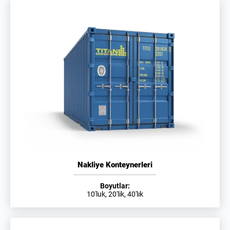
Nakliye Konteynerleri
Boyutlar:
10'luk, 20'lik, 40'lık