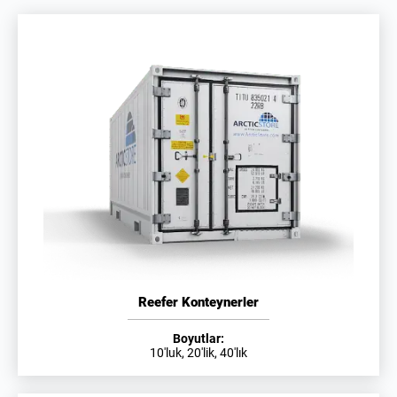
Reefer Konteynerler
Boyutlar:
10'luk, 20'lik, 40'lık