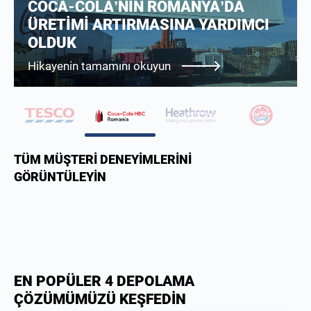
KORUMAK İÇİN TITAN
COCA-C
SOĞUTUCULU KONTEYNER
ÜRETİM
“DEPOSU”
OLDUK
Hikayenin tamamını okuyun
Hikayenin
TÜM MÜŞTERI DENEYIMLERINI
GÖRÜNTÜLEYIN
EN POPÜLER 4 DEPOLAMA
ÇÖZÜMÜMÜZÜ KEŞFEDİN