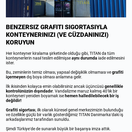
BENZERSIZ GRAFITI SIGORTASIYLA
KONTEYNERINIZI (VE CÜZDANINIZI)
KORUYUN
Her konteyner kiralama şirketinde olduğu gibi, TITAN da tüm
konteynerlerin nasıl teslim edilmişse
aynı durumda
iade edilmesini
ister.
Bu, zeminlerin temiz olması, yapısal değişiklik olmaması ve
grafiti
içermeyen
dış boya olması anlamına gelir.
İlk ikisinden kolayca emin olabilirsiniz ancak üçüncüsü
genellikle
kontrolünüzün dışındadır
. Vandalizme maruz kalmış 40’lık bir
konteyneri yeniden boyamak ise
hemen halledilebilecek bir iş
değildir!
Grafiti sigortası
, ilk olarak küresel genel merkezimizin bulunduğu
ve özellikle güçlü bir varlık gösterdiğimiz TITAN Danimarka’daki iş
arkadaşlarımız tarafından sunuldu.
Şimdi Türkiye’de de sunarak büyük bir başarıya imza attık.