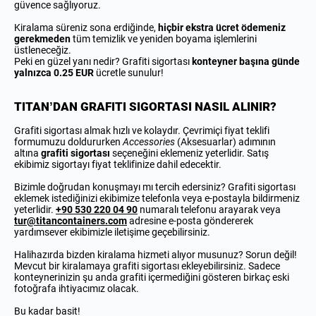
güvence sağlıyoruz.
Kiralama süreniz sona erdiğinde,
hiçbir ekstra ücret ödemeniz
gerekmeden
tüm temizlik ve yeniden boyama işlemlerini
üstleneceğiz.
Peki en güzel yanı nedir? Grafiti sigortası
konteyner başına günde
yalnızca 0.25 EUR
ücretle sunulur!
TITAN’DAN GRAFITI SIGORTASI NASIL ALINIR?
Grafiti sigortası almak hızlı ve kolaydır. Çevrimiçi fiyat teklifi
formumuzu doldururken
Accessories
(Aksesuarlar) adımının
altına
grafiti sigortası
seçeneğini eklemeniz yeterlidir. Satış
ekibimiz sigortayı fiyat teklifinize dahil edecektir.
Bizimle doğrudan konuşmayı mı tercih edersiniz? Grafiti sigortası
eklemek istediğinizi ekibimize telefonla veya e-postayla bildirmeniz
yeterlidir.
+90 530 220 04 90
numaralı telefonu arayarak veya
tur@titancontainers.com
adresine e-posta göndererek
yardımsever ekibimizle iletişime geçebilirsiniz.
Halihazırda bizden kiralama hizmeti alıyor musunuz? Sorun değil!
Mevcut bir kiralamaya grafiti sigortası ekleyebilirsiniz. Sadece
konteynerinizin şu anda grafiti içermediğini gösteren birkaç eski
fotoğrafa ihtiyacımız olacak.
Bu kadar basit!