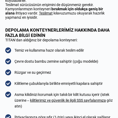
koyulabilirler.
Teslimat sürücüsünün erişimini de düşünmeniz gerekir.
Kamyonlarımızın konteyneri
bırakmak için oldukça geniş bir
alana
ihtiyacı vardır.
Teslimat
kılavuzumuzu
okuyarak hazırlık
yapmanız en iyisidir.
DEPOLAMA KONTEYNERLERİMİZ HAKKINDA DAHA
FAZLA BİLGİ EDİNİN
TITAN’dan aldığınız bir depolama konteyneri:
Temiz ve kullanıma hazır olarak teslim edilir
Çevre dostu bambu zemine sahiptir (çoğu modelde)
Rüzgar ve su geçirmez
Kilitleme çubuklarıyla birlikte emniyetli kapılara sahiptir
Asma kilidinizi korumak için takılı bir kilit kutusu içerir (istek
üzerine –
kilitlerimiz ve güvenlik ile ilgili SSS sayfalarımıza
göz
atın)
İhtiyaçlarınıza göre sıfır (1-trip) veya ikinci el olarak sağlanır