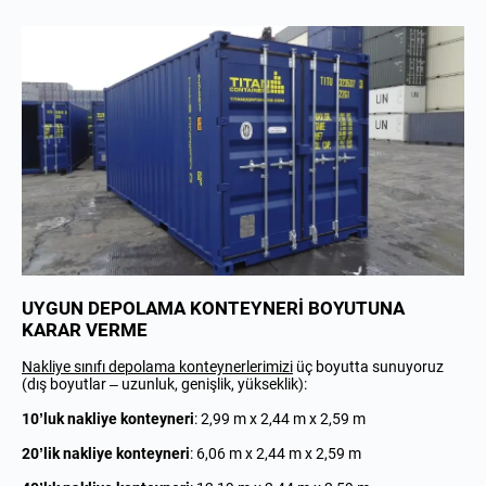
UYGUN DEPOLAMA KONTEYNERİ BOYUTUNA
KARAR VERME
Nakliye sınıfı depolama konteynerlerimizi
üç boyutta sunuyoruz
(dış boyutlar – uzunluk, genişlik, yükseklik):
10’luk nakliye konteyneri
: 2,99 m x 2,44 m x 2,59 m
20’lik nakliye konteyneri
: 6,06 m x 2,44 m x 2,59 m