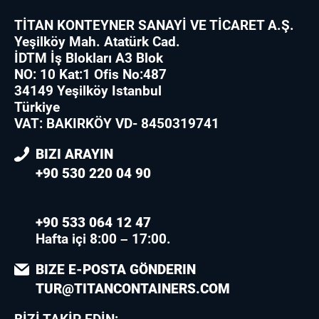
TİTAN KONTEYNER SANAYİ VE TİCARET A.Ş.
Yeşilköy Mah. Atatürk Cad.
İDTM İş Blokları A3 Blok
NO: 10 Kat:1 Ofis No:487
34149 Yeşilköy Istanbul
Türkiye
VAT: BAKIRKÖY VD- 8450319741
BIZI ARAYIN
+90 530 220 04 90
+90 533 064 12 47
Hafta içi 8:00 – 17:00.
BIZE E-POSTA GÖNDERIN
TUR@TITANCONTAINERS.COM