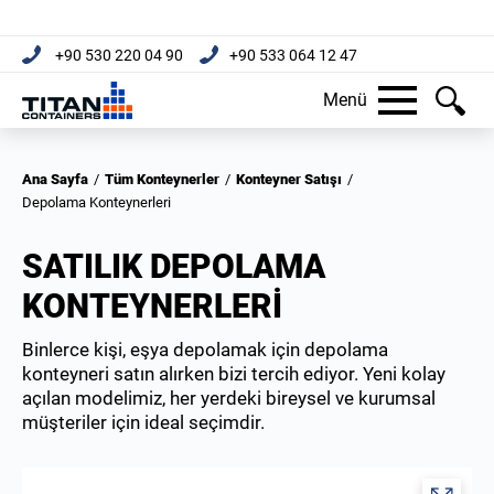
+90 530 220 04 90
+90 533 064 12 47
Menü
Ana Sayfa
/
Tüm Konteynerler
/
Konteyner Satışı
/
Depolama Konteynerleri
SATILIK DEPOLAMA
KONTEYNERLERI
Binlerce kişi, eşya depolamak için depolama
konteyneri satın alırken bizi tercih ediyor. Yeni kolay
açılan modelimiz, her yerdeki bireysel ve kurumsal
müşteriler için ideal seçimdir.