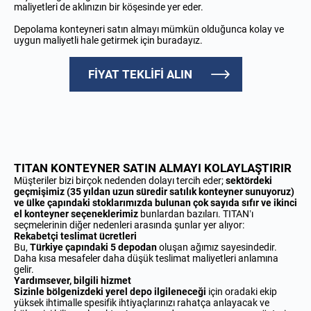
maliyetleri de aklınızın bir köşesinde yer eder.
Depolama konteyneri satın almayı mümkün olduğunca kolay ve
uygun maliyetli hale getirmek için buradayız.
FİYAT TEKLİFİ ALIN
TITAN KONTEYNER SATIN ALMAYI KOLAYLAŞTIRIR
Müşteriler bizi birçok nedenden dolayı tercih eder;
sektördeki
geçmişimiz (35 yıldan uzun süredir satılık konteyner sunuyoruz)
ve ülke çapındaki stoklarımızda bulunan çok sayıda sıfır ve ikinci
el konteyner seçeneklerimiz
bunlardan bazıları. TITAN’ı
seçmelerinin diğer nedenleri arasında şunlar yer alıyor:
Rekabetçi teslimat ücretleri
Bu,
Türkiye çapındaki
5 depodan
oluşan ağımız sayesindedir.
Daha kısa mesafeler daha düşük teslimat maliyetleri anlamına
gelir.
Yardımsever, bilgili hizmet
Sizinle bölgenizdeki yerel depo ilgileneceği
için oradaki ekip
yüksek ihtimalle spesifik ihtiyaçlarınızı rahatça anlayacak ve