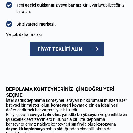
Yeni
geçici dükkanınız veya barınız
için uyarlayabileceğiniz
bir alan.
Bir
ziyaretçi merkezi
.
Ve çok daha fazlası.
FİYAT TEKLİFİ ALIN
DEPOLAMA KONTEYNERİNİZ İÇİN DOĞRU YERİ
SEÇME
İster satılık depolama konteyneri arayan bir kurumsal müşteri ister
bireysel bir müşteri olun,
konteyneri koymak için en ideal yeri
değerlendirmek her zaman iyi bir fikirdir.
En iyi çözüm
seviye farkı olmayan düz bir yüzeydir
ve genellikle en
iyi seçenek sert zeminlerdir. Bununla birlikte, depolama
konteynerlerimiz
nakliye konteyneri
sınıfında olup
korozyona
dayanıklı kaplamaya
sahip olduğundan çimenlik alana da