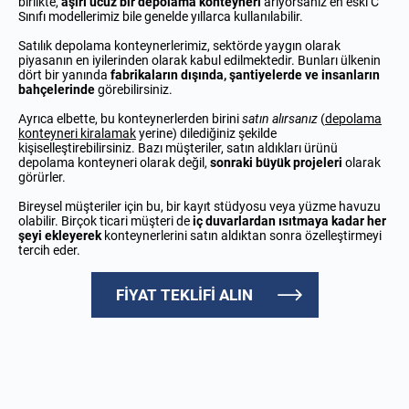
birlikte,
aşırı ucuz bir depolama konteyneri
arıyorsanız en eski C
Sınıfı modellerimiz bile genelde yıllarca kullanılabilir.
Satılık depolama konteynerlerimiz, sektörde yaygın olarak
piyasanın en iyilerinden olarak kabul edilmektedir. Bunları ülkenin
dört bir yanında
fabrikaların dışında, şantiyelerde ve insanların
bahçelerinde
görebilirsiniz.
Ayrıca elbette, bu konteynerlerden birini
satın alırsanız
(
depolama
konteyneri kiralamak
yerine) dilediğiniz şekilde
kişiselleştirebilirsiniz. Bazı müşteriler, satın aldıkları ürünü
depolama konteyneri olarak değil,
sonraki büyük projeleri
olarak
görürler.
Bireysel müşteriler için bu, bir kayıt stüdyosu veya yüzme havuzu
olabilir. Birçok ticari müşteri de
iç duvarlardan ısıtmaya kadar her
şeyi ekleyerek
konteynerlerini satın aldıktan sonra özelleştirmeyi
tercih eder.
FİYAT TEKLİFİ ALIN