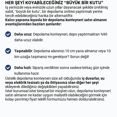
HER ŞEYİ KOYABİLECEĞİNİZ “BÜYÜK BİR KUTU”
İş yerinizde veya evinizde uzun yıllar dayanacak şekilde üretilmiş
sabit, “büyük bir kutu”, bir depolama ünitesi
yaptırmak yerine
tercih edebileceğiniz harika bir alternatiftir.
Kalıcı yapısına kıyasla bir depolama konteyneri satın almanın
avantajlarından bazıları şunlardır:
Daha ucuz
: Depolama konteyneri, depo yaptırmaktan %90
daha ucuz olabilir.
Taşınabilir
: Depolama alanınızı 10 cm yana almanız veya 10
km uzağa taşımanız mı gerekiyor? Sorun değil!
Daha hızlı
: Sipariş verdikten sonra sadece birkaç gün içinde
kullanıma hazır.
Üstelik depolama konteyneri size ait olduğunda
iç duvarlar, su
veya elektrik tesisatı ya da ihtiyacınız olan diğer her şeyi
ekleyerek dilediğiniz değişiklikleri yapabilirsiniz.
İster kurumsal ister bireysel bir müşteri olun, depolama konteyneri
satın almanın ne kadar uygun maliyetli olabileceğini görmek için
kolay çevrimiçi fiyat teklifi formumuzu hemen doldurabilirsiniz.