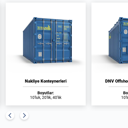
Nakliye Konteynerleri
DNV Offsho
Boyutlar:
Bo
10'luk, 20'lik, 40'lık
10'l