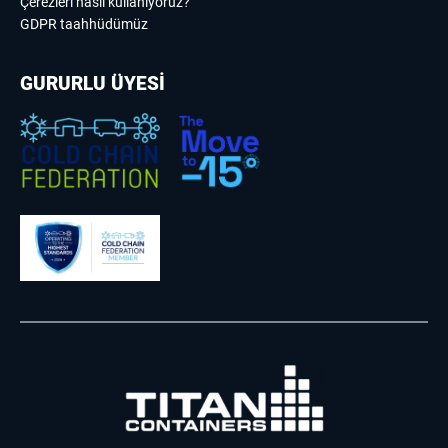
Çerezleri nasıl kullanıyoruz?
GDPR taahhüdümüz
GURURLU ÜYESİ