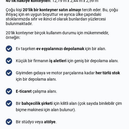
40’lık nakliye konteyneri
: 12,19 m x 2,44 m x 2,59 m
Çoğu kişi
20’lik bir konteyner satın almayı
tercih eder. Bu, çoğu
ihtiyaç için en uygun boyuttur ve ayrıca ülke çapındaki
stoklarımızda sıfır ve ikinci el olarak bunlardan yüzlercesi
bulunmaktadır.
20’lik konteyner birçok kullanım durumu için mükemmeldir,
örneğin:
Ev taşırken
ev eşyalarınızı depolamak
için bir alan.
Küçük bir firmanın
iş aletleri
için geniş bir depolama alanı.
Giyimden gıdaya ve motor parçalarına kadar
her türlü stok
için bir depolama alanı.
E-ticaret
çalışma alanı.
Bir
bahçecilik şirketi
için kilitli alan (çok sayıda binilebilir çim
biçme makinesi için alan bulunur).
Bir stüdyo veya
atölye
.