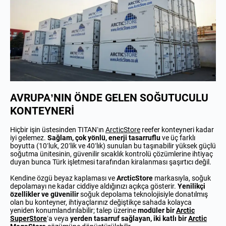
AVRUPA’NIN ÖNDE GELEN SOĞUTUCULU
KONTEYNERİ
Hiçbir işin üstesinden TITAN’ın
ArcticStore
reefer konteyneri kadar
iyi gelemez.
Sağlam, çok yönlü, enerji tasarruflu
ve üç farklı
boyutta (10’luk, 20’lik ve 40’lık) sunulan bu taşınabilir yüksek güçlü
soğutma ünitesinin, güvenilir sıcaklık kontrolü çözümlerine ihtiyaç
duyan bunca Türk işletmesi tarafından kiralanması şaşırtıcı değil.
Kendine özgü beyaz kaplaması ve
ArcticStore
markasıyla, soğuk
depolamayı ne kadar ciddiye aldığınızı açıkça gösterir.
Yenilikçi
özellikler ve güvenilir
soğuk depolama teknolojisiyle donatılmış
olan bu konteyner, ihtiyaçlarınız değiştikçe sahada kolayca
yeniden konumlandırılabilir; talep üzerine
modüler bir
Arctic
SuperStore
’a veya
yerden tasarruf sağlayan, iki katlı bir
Arctic