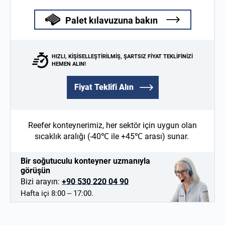
Palet kılavuzuna bakın
HIZLI, KIŞISELLEŞTIRILMIŞ, ŞARTSIZ FIYAT TEKLIFINIZI
HEMEN ALIN!
Fiyat Teklifi Alın
Reefer konteynerimiz, her sektör için uygun olan
sıcaklık aralığı (-40℃ ile +45℃ arası) sunar.
Bir soğutuculu konteyner uzmanıyla
görüşün
Bizi arayın:
+90 530 220 04 90
Hafta içi 8:00 – 17:00.