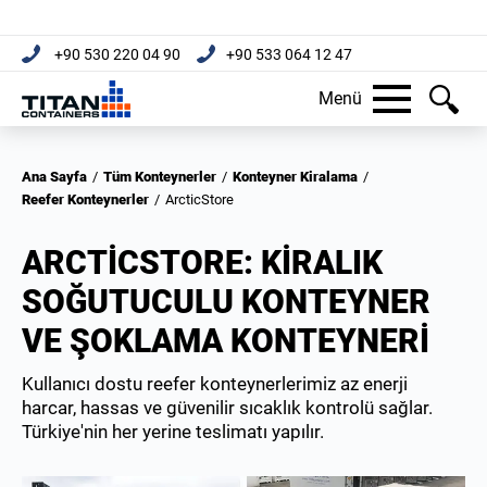
+90 530 220 04 90
+90 533 064 12 47
Menü
Ana Sayfa
/
Tüm Konteynerler
/
Konteyner Kiralama
/
Reefer Konteynerler
/
ArcticStore
ARCTICSTORE: KIRALIK
SOĞUTUCULU KONTEYNER
VE ŞOKLAMA KONTEYNERI
Kullanıcı dostu reefer konteynerlerimiz az enerji
harcar, hassas ve güvenilir sıcaklık kontrolü sağlar.
Türkiye'nin her yerine teslimatı yapılır.