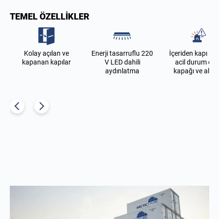
TEMEL ÖZELLIKLER
Kolay açılan ve
Enerji tasarruflu 220
İçeriden kapı aç
kapanan kapılar
V LED dahili
acil durum çıkı
aydınlatma
kapağı ve alar