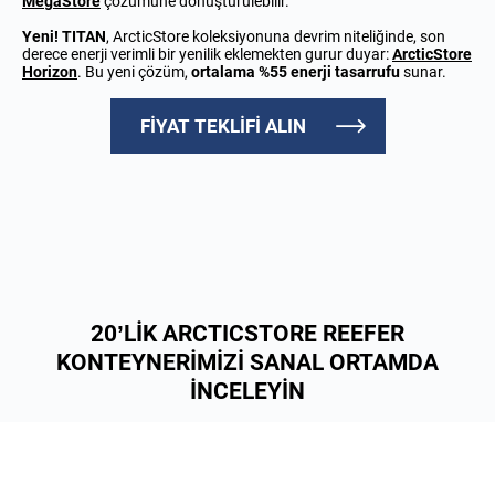
MegaStore
çözümüne dönüştürülebilir.
Yeni!
TITAN
, ArcticStore koleksiyonuna devrim niteliğinde, son
derece enerji verimli bir yenilik eklemekten gurur duyar:
ArcticStore
Horizon
. Bu yeni çözüm,
ortalama %55 enerji tasarrufu
sunar.
FİYAT TEKLİFİ ALIN
20’LİK ARCTICSTORE REEFER
KONTEYNERİMİZİ SANAL ORTAMDA
İNCELEYİN