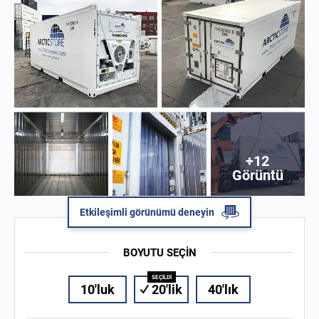
+12
Görüntü
Etkileşimli görünümü deneyin
BOYUTU SEÇIN
10'luk
20'lik
40'lık