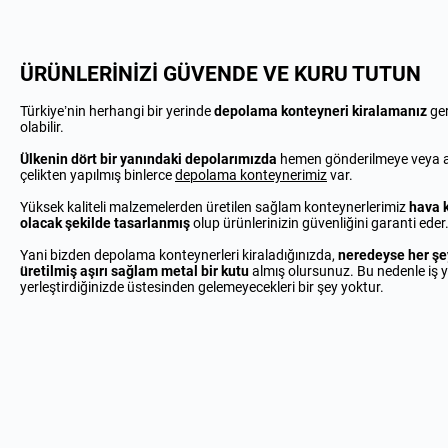
ÜRÜNLERİNİZİ GÜVENDE VE KURU TUTUN
Türkiye’nin herhangi bir yerinde
depolama konteyneri kiralamanız
ger
olabilir.
Ülkenin dört bir yanındaki depolarımızda
hemen gönderilmeye veya a
çelikten yapılmış binlerce
depolama konteynerimiz
var.
Yüksek kaliteli malzemelerden üretilen sağlam konteynerlerimiz
hava k
olacak şekilde tasarlanmış
olup ürünlerinizin güvenliğini garanti eder
Yani bizden depolama konteynerleri kiraladığınızda,
neredeyse her şe
üretilmiş aşırı sağlam metal bir kutu
almış olursunuz. Bu nedenle iş y
yerleştirdiğinizde üstesinden gelemeyecekleri bir şey yoktur.