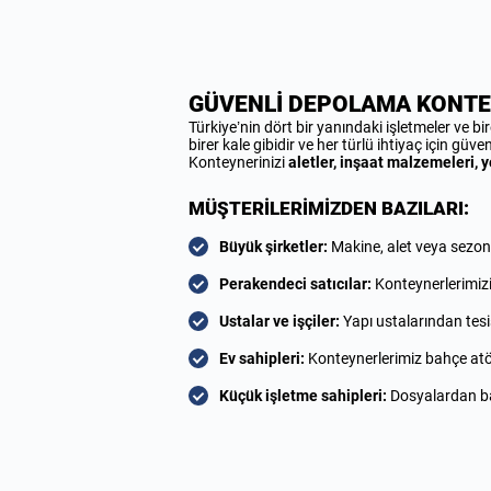
GÜVENLİ DEPOLAMA KONTEY
Türkiye’nin dört bir yanındaki işletmeler ve b
birer kale gibidir ve her türlü ihtiyaç için güv
Konteynerinizi
aletler, inşaat malzemeleri, 
MÜŞTERİLERİMİZDEN BAZILARI:
Büyük şirketler:
Makine, alet veya sezonlu
Perakendeci satıcılar:
Konteynerlerimizi 
Ustalar ve işçiler:
Yapı ustalarından tesis
Ev sahipleri:
Konteynerlerimiz bahçe atöly
Küçük işletme sahipleri:
Dosyalardan bah