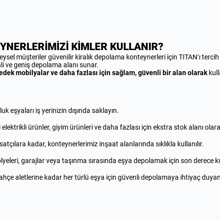
NERLERİMİZİ KİMLER KULLANIR?
ireysel müşteriler güvenilir kiralık depolama konteynerleri için TITAN’ı ter
enli ve geniş depolama alanı sunar.
yedek mobilyalar ve daha fazlası için sağlam, güvenli bir alan olarak
kull
k eşyaları iş yerinizin dışında saklayın.
elektrikli ürünler, giyim ürünleri ve daha fazlası için ekstra stok alanı olara
atçılara kadar, konteynerlerimiz inşaat alanlarında sıklıkla kullanılır.
eleri, garajlar veya taşınma sırasında eşya depolamak için son derece kul
çe aletlerine kadar her türlü eşya için güvenli depolamaya ihtiyaç duyan şi