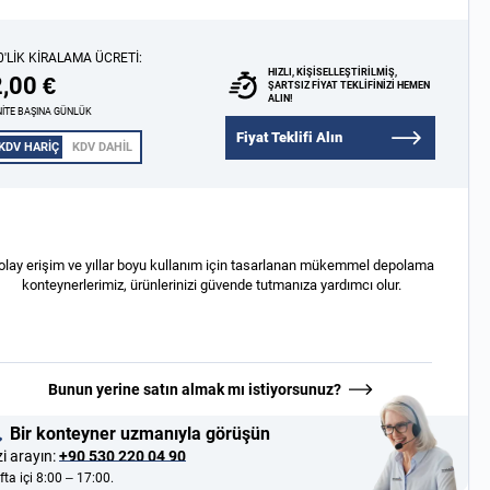
0'LIK KIRALAMA ÜCRETI:
HIZLI, KIŞISELLEŞTIRILMIŞ,
,00 €
ŞARTSIZ FIYAT TEKLIFINIZI HEMEN
ALIN!
ITE BAŞINA GÜNLÜK
Fiyat Teklifi Alın
KDV HARİÇ
KDV DAHİL
olay erişim ve yıllar boyu kullanım için tasarlanan mükemmel depolama
konteynerlerimiz, ürünlerinizi güvende tutmanıza yardımcı olur.
Bunun yerine satın almak mı istiyorsunuz?
Bir konteyner uzmanıyla görüşün
zi arayın:
+90 530 220 04 90
ta içi 8:00 – 17:00.