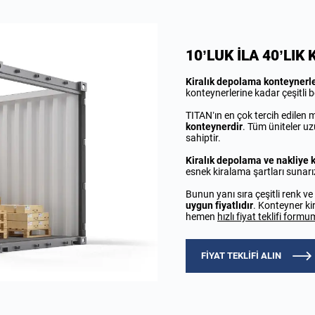
10’LUK İLA 40’LI
Kiralık depolama konteynerl
konteynerlerine kadar çeşitli 
TITAN’ın en çok tercih edilen
konteynerdir
. Tüm üniteler u
sahiptir.
Kiralık depolama ve nakliye 
esnek kiralama şartları sunarı
Bunun yanı sıra çeşitli renk 
uygun fiyatlıdır
. Konteyner ki
hemen
hızlı fiyat teklifi form
FİYAT TEKLİFİ ALIN