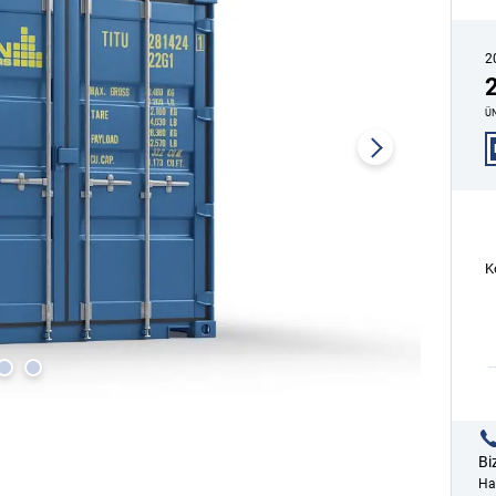
2
2
ÜN
K
Bi
Haf