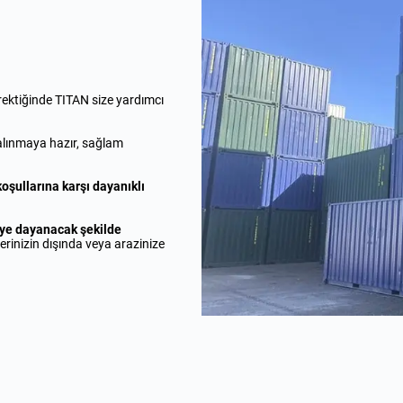
ektiğinde TITAN size yardımcı
lınmaya hazır, sağlam
oşullarına karşı dayanıklı
.
ye dayanacak şekilde
erinizin dışında veya arazinize