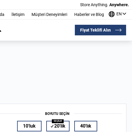
Store Anything.
Anywhere.
EN
nda
İletişim
Müşteri Deneyimleri
Haberler ve Blog
Fiyat Teklifi Alın
BOYUTU SEÇIN
10'luk
20'lik
40'lık