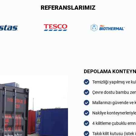
REFERANSLARIMIZ
DEPOLAMA KONTEYNER
Temizliği yapılmış ve ku
Çevre dostu bambu ze
Mallarınızı güvende ve 
Nakliye konteynerleriyle
4 kilitleme çubuklu emn
Takılı kilit kutusu (istek