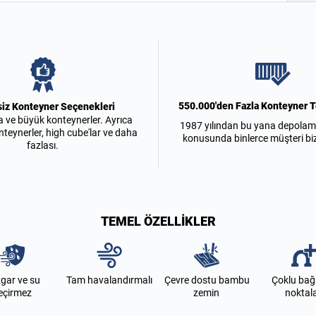
550.000'den Fazla Konteyner T
siz Konteyner Seçenekleri
a ve büyük konteynerler. Ayrıca
1987 yılından bu yana depolam
nteynerler, high cube'lar ve daha
konusunda binlerce müşteri bi
fazlası.
TEMEL ÖZELLIKLER
gar ve su
Tam havalandırmalı
Çevre dostu bambu
Çoklu ba
eçirmez
zemin
noktala