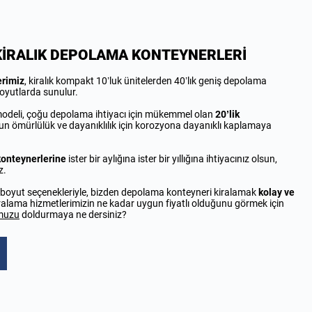
K KİRALIK DEPOLAMA KONTEYNERLERİ
erimiz
, kiralık kompakt 10’luk ünitelerden 40’lık geniş depolama
boyutlarda sunulur.
 modeli, çoğu depolama ihtiyacı için mükemmel olan
20’lik
zun ömürlülük ve dayanıklılık için korozyona dayanıklı kaplamaya
konteynerlerine
ister bir aylığına ister bir yıllığına ihtiyacınız olsun,
z.
ve boyut seçenekleriyle, bizden depolama konteyneri kiralamak
kolay ve
ralama hizmetlerimizin ne kadar uygun fiyatlı olduğunu görmek için
umuzu
doldurmaya ne dersiniz?