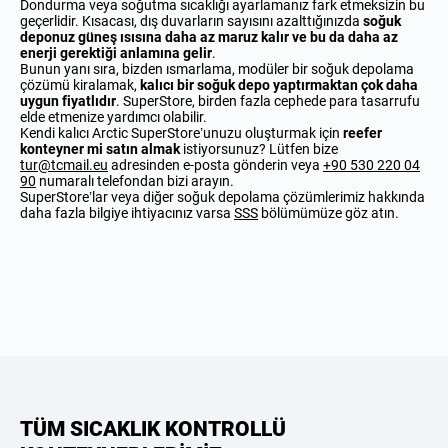
Dondurma veya soğutma sıcaklığı ayarlamanız fark etmeksizin bu
geçerlidir. Kısacası, dış duvarların sayısını azalttığınızda
soğuk
deponuz güneş ısısına daha az maruz kalır ve bu da daha az
enerji gerektiği anlamına gelir
.
Bunun yanı sıra, bizden ısmarlama, modüler bir soğuk depolama
çözümü kiralamak,
kalıcı bir soğuk depo yaptırmaktan çok daha
uygun fiyatlıdır
. SuperStore, birden fazla cephede para tasarrufu
elde etmenize yardımcı olabilir.
Kendi kalıcı Arctic SuperStore’unuzu oluşturmak için
reefer
konteyner mi satın almak
istiyorsunuz? Lütfen bize
tur@tcmail.eu
adresinden e-posta gönderin veya
+90 530 220 04
90
numaralı telefondan bizi arayın.
SuperStore’lar veya diğer soğuk depolama çözümlerimiz hakkında
daha fazla bilgiye ihtiyacınız varsa
SSS
bölümümüze göz atın.
TÜM SICAKLIK KONTROLLÜ