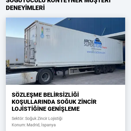
SOĞUTUCULU KONTEYNER MÜŞTERİ
DENEYİMLERİ
SÖZLEŞME BELİRSİZLİĞİ
KOŞULLARINDA SOĞUK ZİNCİR
LOJİSTİĞİNE GENİŞLEME
Sektör: Soğuk Zincir Lojistiği
Konum: Madrid, İspanya