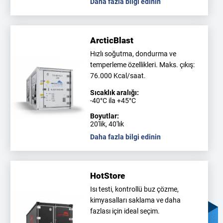
Daha fazla bilgi edinin
ArcticBlast
Hızlı soğutma, dondurma ve
temperleme özellikleri. Maks. çıkış:
76.000 Kcal/saat.
Sıcaklık aralığı:
-40°C ila +45°C
Boyutlar:
20'lik, 40'lık
Daha fazla bilgi edinin
HotStore
Isı testi, kontrollü buz çözme,
kimyasalları saklama ve daha
fazlası için ideal seçim.