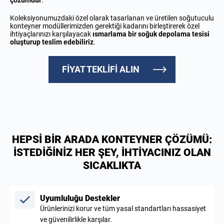
çözümdür
.
Koleksiyonumuzdaki özel olarak tasarlanan ve üretilen soğutuculu
konteyner modüllerimizden gerektiği kadarını birleştirerek özel
ihtiyaçlarınızı karşılayacak
ısmarlama bir soğuk depolama tesisi
oluşturup teslim edebiliriz
.
FİYAT TEKLİFİ ALIN
HEPSİ BİR ARADA KONTEYNER ÇÖZÜMÜ:
İSTEDİĞİNİZ HER ŞEY, İHTİYACINIZ OLAN
SICAKLIKTA
Uyumluluğu Destekler
Ürünlerinizi korur ve tüm yasal standartları hassasiyet
ve güvenilirlikle karşılar.