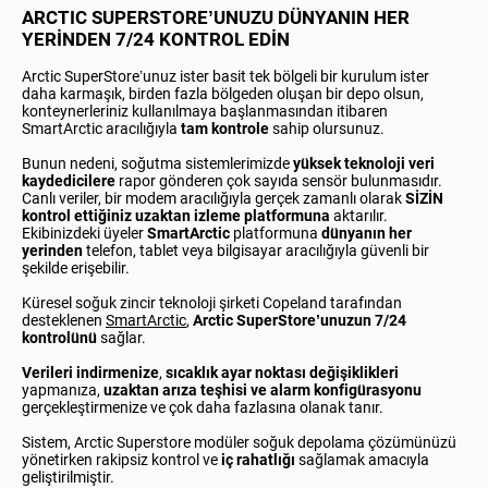
ARCTIC SUPERSTORE’UNUZU DÜNYANIN HER
YERİNDEN 7/24 KONTROL EDİN
Arctic SuperStore’unuz ister basit tek bölgeli bir kurulum ister
daha karmaşık, birden fazla bölgeden oluşan bir depo olsun,
konteynerleriniz kullanılmaya başlanmasından itibaren
SmartArctic aracılığıyla
tam kontrole
sahip olursunuz.
Bunun nedeni, soğutma sistemlerimizde
yüksek teknoloji veri
kaydedicilere
rapor gönderen çok sayıda sensör bulunmasıdır.
Canlı veriler, bir modem aracılığıyla gerçek zamanlı olarak
SİZİN
kontrol ettiğiniz uzaktan izleme platformuna
aktarılır.
Ekibinizdeki üyeler
SmartArctic
platformuna
dünyanın her
yerinden
telefon, tablet veya bilgisayar aracılığıyla güvenli bir
şekilde erişebilir.
Küresel soğuk zincir teknoloji şirketi Copeland tarafından
desteklenen
SmartArctic
,
Arctic SuperStore’unuzun 7/24
kontrolünü
sağlar.
Verileri indirmenize
,
sıcaklık ayar noktası değişiklikleri
yapmanıza,
uzaktan arıza teşhisi ve alarm konfigürasyonu
gerçekleştirmenize ve çok daha fazlasına olanak tanır.
Sistem, Arctic Superstore modüler soğuk depolama çözümünüzü
yönetirken rakipsiz kontrol ve
iç rahatlığı
sağlamak amacıyla
geliştirilmiştir.