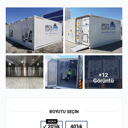
+12
Görüntü
BOYUTU SEÇIN
20'lik
40'lık