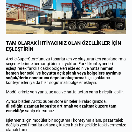
TAM OLARAK İHTİYACINIZ OLAN ÖZELLİKLER İÇİN
EŞLEŞTİRİN
Arctic SuperStore’unuzu tasarlarken ve oluştururken yapılandırma
seçeneklerinde herhangi bir sınır yoktur. Farklı konteynerleri
eşleştirerek farklı sıcaklık bölgeleri elde edin ve hatta
hemen
hemen her şekil ve boyutta açık planlı veya bölgelere ayrılmış
soğuk/derin dondurucu depolar oluşturmak
için şoklama
konteynerleri ya da hızlı soğutmalı bölgeler ekleyin.
Modüllerimiz yan yana, uç uca ve hatta uçtan yana birleştirilebilir.
Ayrıca bizden Arctic SuperStore üniteleri kiraladığınızda,
dilediğiniz zaman kapasite artırmak ve azaltmak üzere tam
esnekliğe
sahip olursunuz.
İşletmeniz için modüler bir soğutmalı konteyner alanı, pazar talebi
değişip yeni fırsatlar ortaya çıktıkça hızlı bir şekilde tepki vermenize
olanak tanır.