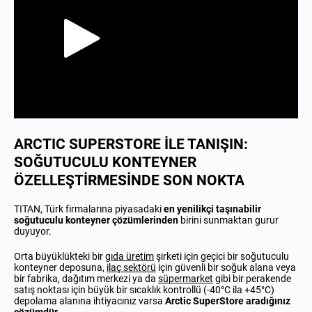
ARCTIC SUPERSTORE İLE TANIŞIN:
SOĞUTUCULU KONTEYNER
ÖZELLEŞTİRMESİNDE SON NOKTA
TITAN, Türk firmalarına piyasadaki
en yenilikçi taşınabilir
soğutuculu konteyner çözümlerinden
birini sunmaktan gurur
duyuyor.
Orta büyüklükteki bir
gıda üretim
şirketi için geçici bir soğutuculu
konteyner deposuna,
ilaç sektörü
için güvenli bir soğuk alana veya
bir fabrika, dağıtım merkezi ya da
süpermarket
gibi bir perakende
satış noktası için büyük bir sıcaklık kontrollü (-40°C ila +45°C)
depolama alanına ihtiyacınız varsa
Arctic SuperStore aradığınız