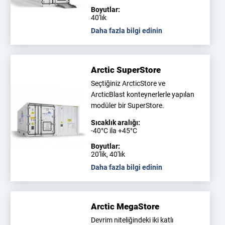
Boyutlar:
40'lık
Daha fazla bilgi edinin
Arctic SuperStore
Seçtiğiniz ArcticStore ve
ArcticBlast konteynerlerle yapılan
modüler bir SuperStore.
Sıcaklık aralığı:
-40°C ila +45°C
Boyutlar:
20'lik, 40'lık
Daha fazla bilgi edinin
Arctic MegaStore
Devrim niteliğindeki iki katlı