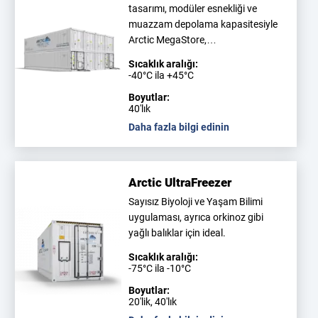
tasarımı, modüler esnekliği ve
muazzam depolama kapasitesiyle
Arctic MegaStore,…
Sıcaklık aralığı:
-40°C ila +45°C
Boyutlar:
40'lık
Daha fazla bilgi edinin
Arctic UltraFreezer
Sayısız Biyoloji ve Yaşam Bilimi
uygulaması, ayrıca orkinoz gibi
yağlı balıklar için ideal.
Sıcaklık aralığı:
-75°C ila -10°C
Boyutlar:
20'lik, 40'lık