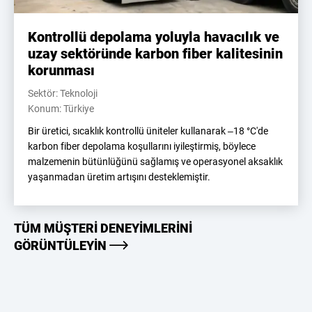
Kontrollü depolama yoluyla havacılık ve
uzay sektöründe karbon fiber kalitesinin
korunması
Sektör: Teknoloji
Konum: Türkiye
Bir üretici, sıcaklık kontrollü üniteler kullanarak –18 °C'de
karbon fiber depolama koşullarını iyileştirmiş, böylece
malzemenin bütünlüğünü sağlamış ve operasyonel aksaklık
yaşanmadan üretim artışını desteklemiştir.
TÜM MÜŞTERI DENEYIMLERINI
GÖRÜNTÜLEYIN