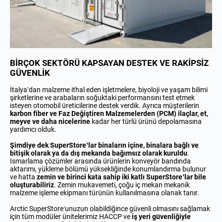
BİRÇOK SEKTÖRÜ KAPSAYAN DESTEK VE RAKİPSİZ
GÜVENLİK
İtalya’dan malzeme ithal eden işletmelere, biyoloji ve yaşam bilimi
şirketlerine ve arabaların soğuktaki performansını test etmek
isteyen otomobil üreticilerine destek verdik. Ayrıca müşterilerin
karbon fiber ve Faz Değiştiren Malzemelerden (PCM) ilaçlar, et,
meyve ve daha nicelerine
kadar her türlü ürünü depolamasına
yardımcı olduk.
Şimdiye dek SuperStore’lar binaların içine, binalara bağlı ve
bitişik olarak ya da dış mekanda bağımsız olarak kuruldu
.
Ismarlama çözümler arasında ürünlerin konveyör bandında
aktarımı, yükleme bölümü yüksekliğinde konumlandırma bulunur
ve hatta
zemin ve birinci kata sahip iki katlı SuperStore’lar bile
oluşturabiliriz
. Zemin mukavemeti, çoğu iç mekan mekanik
malzeme işleme ekipmanı türünün kullanılmasına olanak tanır.
Arctic SuperStore’unuzun olabildiğince güvenli olmasını sağlamak
için tüm modüler ünitelerimiz HACCP ve
iş yeri güvenliğiyle