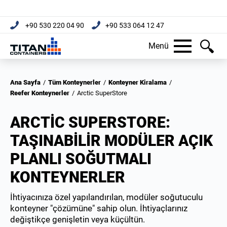
+90 530 220 04 90
+90 533 064 12 47
Menü
Ana Sayfa
/
Tüm Konteynerler
/
Konteyner Kiralama
/
Reefer Konteynerler
/
Arctic SuperStore
ARCTIC SUPERSTORE:
TAŞINABILIR MODÜLER AÇIK
PLANLI SOĞUTMALI
KONTEYNERLER
İhtiyacınıza özel yapılandırılan, modüler soğutuculu
konteyner "çözümüne" sahip olun. İhtiyaçlarınız
değiştikçe genişletin veya küçültün.