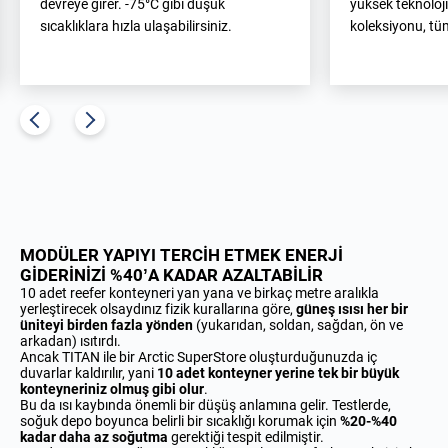
devreye girer. -75°C gibi düşük
yüksek teknoloj
sıcaklıklara hızla ulaşabilirsiniz.
koleksiyonu, tü
MODÜLER YAPIYI TERCİH ETMEK ENERJİ
GİDERİNİZİ %40’A KADAR AZALTABİLİR
10 adet reefer konteyneri yan yana ve birkaç metre aralıkla
yerleştirecek olsaydınız fizik kurallarına göre,
güneş ısısı her bir
üniteyi birden fazla yönden
(yukarıdan, soldan, sağdan, ön ve
arkadan) ısıtırdı.
Ancak TITAN ile bir Arctic SuperStore oluşturduğunuzda iç
duvarlar kaldırılır, yani
10 adet konteyner yerine tek bir büyük
konteyneriniz olmuş gibi olur
.
Bu da ısı kaybında önemli bir düşüş anlamına gelir. Testlerde,
soğuk depo boyunca belirli bir sıcaklığı korumak için
%20-%40
kadar daha az soğutma
gerektiği tespit edilmiştir.