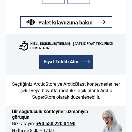
Palet kılavuzuna bakın
HIZLI, KIŞISELLEŞTIRILMIŞ, ŞARTSIZ FIYAT TEKLIFINIZI
HEMEN ALIN!
Fiyat Teklifi Alın
Seçtiğiniz ArcticStore ve ArcticBlast konteynerler her
şekil veya boyutta modüler, açık planlı Arctic
SuperStore olarak düzenlenebilir.
Bir soğutuculu konteyner uzmanıyla
görüşün
Bizi arayın:
+90 530 220 04 90
Hafta içi 8:00 – 17:00.