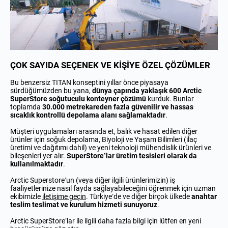
ÇOK SAYIDA SEÇENEK VE KİŞİYE ÖZEL ÇÖZÜMLER
Bu benzersiz TITAN konseptini yıllar önce piyasaya
sürdüğümüzden bu yana,
dünya çapında yaklaşık 600 Arctic
SuperStore soğutuculu konteyner çözümü
kurduk. Bunlar
toplamda
30.000 metrekareden fazla güvenilir ve hassas
sıcaklık kontrollü depolama alanı sağlamaktadır
.
Müşteri uygulamaları arasında et, balık ve hasat edilen diğer
ürünler için soğuk depolama, Biyoloji ve Yaşam Bilimleri (ilaç
üretimi ve dağıtımı dahil) ve yeni teknoloji mühendislik ürünleri ve
bileşenleri yer alır.
SuperStore’lar üretim tesisleri olarak da
kullanılmaktadır
.
Arctic Superstore’un (veya diğer ilgili ürünlerimizin) iş
faaliyetlerinize nasıl fayda sağlayabileceğini öğrenmek için uzman
ekibimizle
iletişime geçin
. Türkiye’de ve diğer birçok ülkede
anahtar
teslim teslimat ve kurulum hizmeti sunuyoruz
.
Arctic SuperStore’lar ile ilgili daha fazla bilgi için lütfen
en yeni