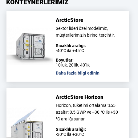
KONTEYNERLERİMİZ
ArcticStore
Sektör lideri özel modelimiz,
müşterilerimizin birinci tercihtir.
Sıcaklık aralığı:
-40°C ila +45°C
Boyutlar:
10'luk, 20'lik, 40'lık
Daha fazla bilgi edinin
ArcticStore Horizon
Horizon, tüketimi ortalama %55
azaltır; 0,5 GWP ve −30 °C ile +30
°C aralığı sunar.
Sıcaklık aralığı:
-30°C ila +30°C