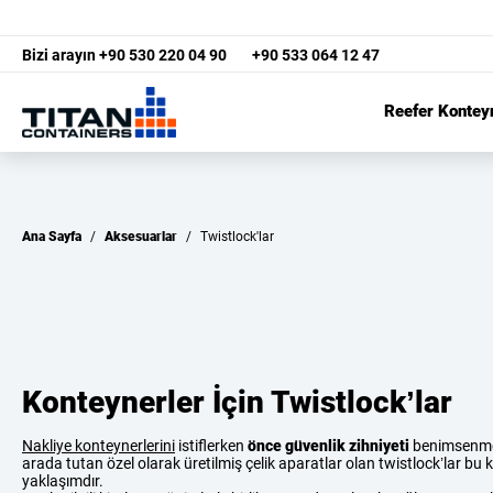
Bizi arayın
+90 530 220 04 90
+90 533 064 12 47
Reefer Kontey
Ana Sayfa
/
Aksesuarlar
/
Twistlock'lar
Konteynerler İçin Twistlock’lar
Nakliye konteynerlerini
istiflerken
önce güvenlik zihniyeti
benimsenmeli
arada tutan özel olarak üretilmiş çelik aparatlar olan twistlock’lar bu
yaklaşımdır.