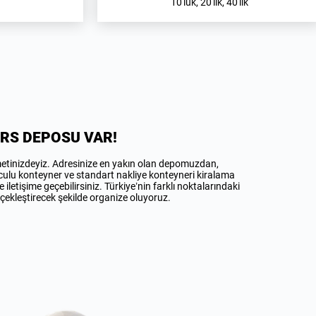
10'luk, 20'lik, 40'lık
ERS DEPOSU VAR!
metinizdeyiz. Adresinize en yakın olan depomuzdan,
culu konteyner ve standart nakliye konteyneri kiralama
 iletişime geçebilirsiniz. Türkiye’nin farklı noktalarındaki
erçekleştirecek şekilde organize oluyoruz.