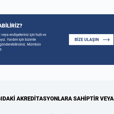
ABİLİRİZ?
veya endişeleriniz için hızlı ve
BIZE ULAŞIN
ız. Yardım için bizimle
a gönderebilirsiniz. Mümkün
z.
ĞIDAKİ AKREDİTASYONLARA SAHİPTİR VEYA