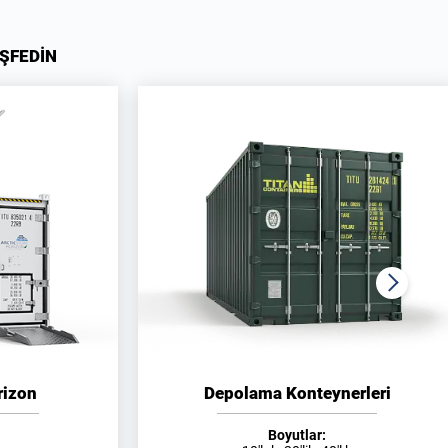
ŞFEDİN
rizon
Depolama Konteynerleri
Boyutlar: