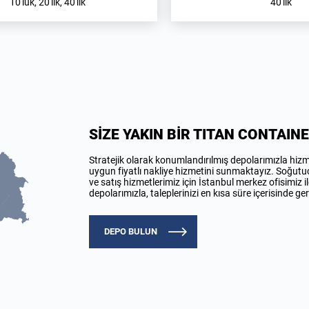
10'luk, 20'lik, 40'lık
40'lık
SİZE YAKIN BİR TITAN CONTAIN
Stratejik olarak konumlandırılmış depolarımızla hiz
uygun fiyatlı nakliye hizmetini sunmaktayız. Soğutu
ve satış hizmetlerimiz için İstanbul merkez ofisimiz ile
depolarımızla, taleplerinizi en kısa süre içerisinde g
DEPO BULUN