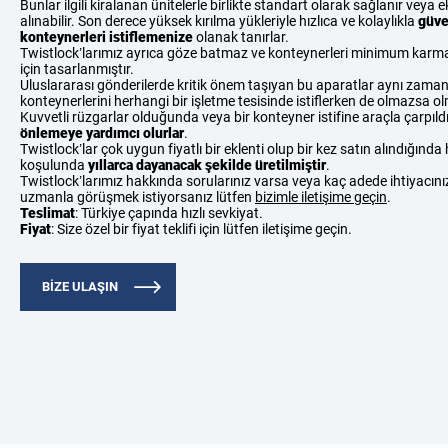
Bunlar ilgili kiralanan ünitelerle birlikte standart olarak sağlanır veya 
alınabilir. Son derece yüksek kırılma yükleriyle hızlıca ve kolaylıkla
güve
konteynerleri istiflemenize
olanak tanırlar.
Twistlock’larımız ayrıca göze batmaz ve konteynerleri minimum karma
için tasarlanmıştır.
Uluslararası gönderilerde kritik önem taşıyan bu aparatlar aynı zam
konteynerlerini herhangi bir işletme tesisinde istiflerken de olmazsa o
Kuvvetli rüzgarlar olduğunda veya bir konteyner istifine araçla çarpıl
önlemeye yardımcı olurlar
.
Twistlock’lar çok uygun fiyatlı bir eklenti olup bir kez satın alındığında
koşulunda
yıllarca dayanacak şekilde üretilmiştir
.
Twistlock’larımız hakkında sorularınız varsa veya kaç adede ihtiyacın
uzmanla görüşmek istiyorsanız lütfen
bizimle iletişime geçin
.
Teslimat
:
Türkiye çapında hızlı sevkiyat.
Fiyat
: Size özel bir fiyat teklifi için lütfen iletişime geçin.
BIZE ULAŞIN