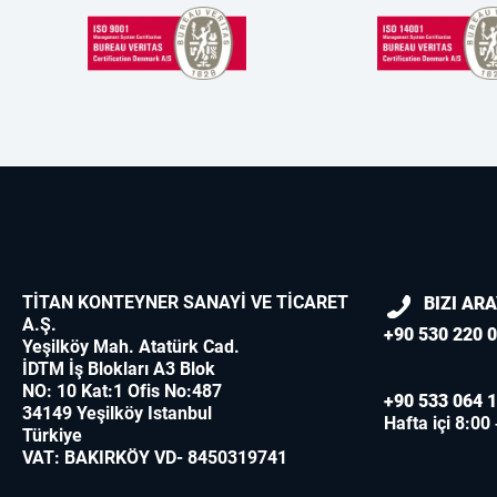
TİTAN KONTEYNER SANAYİ VE TİCARET
BIZI AR
A.Ş.
+90 530 220 0
Yeşilköy Mah. Atatürk Cad.
İDTM İş Blokları A3 Blok
NO: 10 Kat:1 Ofis No:487
+90 533 064 1
34149 Yeşilköy Istanbul
Hafta içi 8:00
Türkiye
VAT: BAKIRKÖY VD- 8450319741