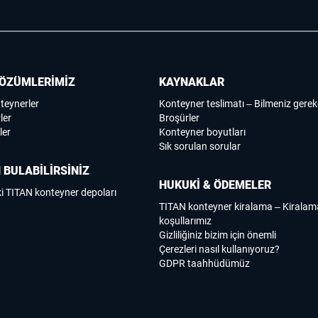
ÖZÜMLERİMİZ
KAYNAKLAR
nteynerler
Konteyner teslimatı – Bilmeniz gerek
ler
Broşürler
ler
Konteyner boyutları
Sık sorulan sorular
 BULABİLİRSİNİZ
HUKUKİ & ÖDEMELER
i TITAN konteyner depoları
TITAN konteyner kiralama – Kirala
koşullarımız
Gizliliğiniz bizim için önemli
Çerezleri nasıl kullanıyoruz?
GDPR taahhüdümüz