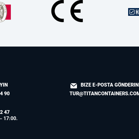
AYIN
BIZE E-POSTA GÖNDERIN
4 90
TUR@TITANCONTAINERS.CO
2 47
 – 17:00.