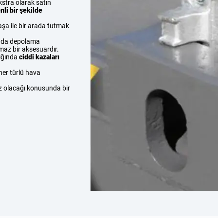
ekstra olarak satın
nli bir şekilde
şa ile bir arada tutmak
anda depolama
lmaz bir aksesuardır.
dığında
ciddi kazaları
 her türlü hava
ız olacağı konusunda bir