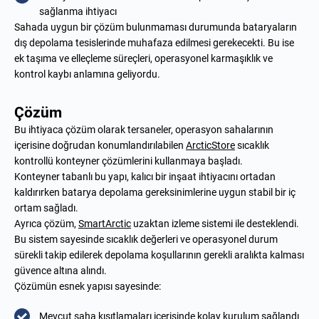
sağlanma ihtiyacı
Sahada uygun bir çözüm bulunmaması durumunda bataryaların
dış depolama tesislerinde muhafaza edilmesi gerekecekti. Bu ise
ek taşıma ve elleçleme süreçleri, operasyonel karmaşıklık ve
kontrol kaybı anlamına geliyordu.
Çözüm
Bu ihtiyaca çözüm olarak tersaneler, operasyon sahalarının
içerisine doğrudan konumlandırılabilen
ArcticStore
sıcaklık
kontrollü konteyner çözümlerini kullanmaya başladı.
Konteyner tabanlı bu yapı, kalıcı bir inşaat ihtiyacını ortadan
kaldırırken batarya depolama gereksinimlerine uygun stabil bir iç
ortam sağladı.
Ayrıca çözüm,
SmartArctic
uzaktan izleme sistemi ile desteklendi.
Bu sistem sayesinde sıcaklık değerleri ve operasyonel durum
sürekli takip edilerek depolama koşullarının gerekli aralıkta kalması
güvence altına alındı.
Çözümün esnek yapısı sayesinde:
Mevcut saha kısıtlamaları içerisinde kolay kurulum sağlandı