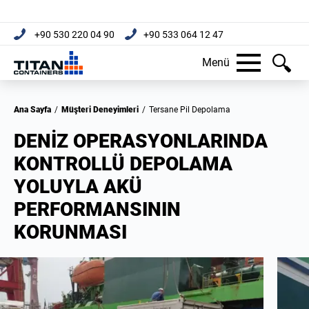
+90 530 220 04 90
+90 533 064 12 47
Menü
Ana Sayfa
/
Müşteri Deneyimleri
/
Tersane Pil Depolama
DENİZ OPERASYONLARINDA
KONTROLLÜ DEPOLAMA
YOLUYLA AKÜ
PERFORMANSININ
KORUNMASI