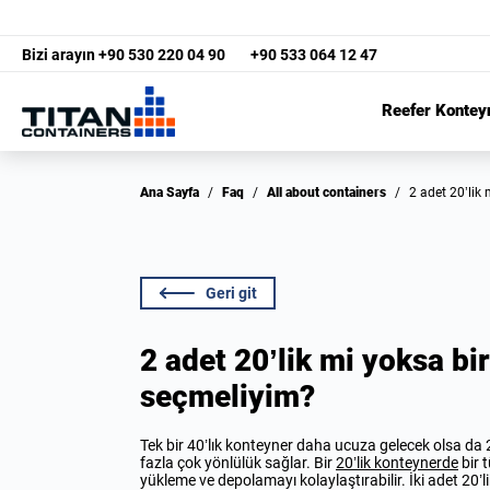
Bizi arayın
+90 530 220 04 90
+90 533 064 12 47
Reefer Kontey
Ana Sayfa
/
Faq
/
All about containers
/
2 adet 20’li
Geri git
2 adet 20’lik mi yoksa bi
seçmeliyim?
Tek bir 40’lık konteyner daha ucuza gelecek olsa da
fazla çok yönlülük sağlar. Bir
20’lik konteynerde
bir 
yükleme ve depolamayı kolaylaştırabilir. İki adet 20’l