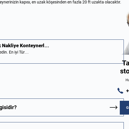
ynerinizin kapısı, en uzak köşesinden en fazla 20 ft uzakta olacaktır.
lik Nakliye Konteynerl…
fedin. En iyi Tür…
Ta
st
Ha
+
isidir?
G