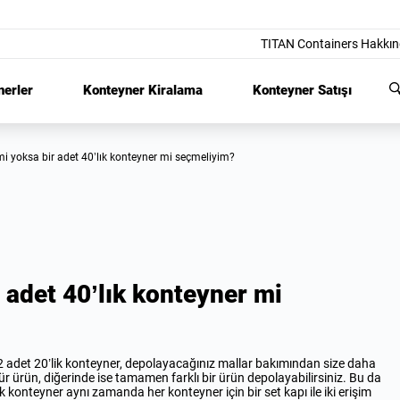
TITAN Containers Hakkı
nerler
Konteyner Kiralama
Konteyner Satışı
k mi yoksa bir adet 40’lık konteyner mi seçmeliyim?
r adet 40’lık konteyner mi
 2 adet 20’lik konteyner, depolayacağınız mallar bakımından size daha
tür ürün, diğerinde ise tamamen farklı bir ürün depolayabilirsiniz. Bu da
ik konteyner aynı zamanda her konteyner için bir set kapı ile iki erişim