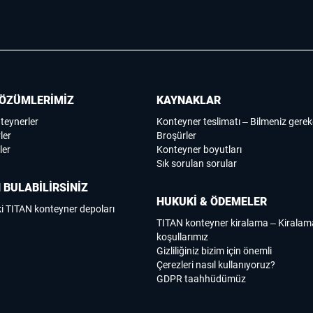
ÖZÜMLERİMİZ
KAYNAKLAR
nteynerler
Konteyner teslimatı – Bilmeniz gerek
ler
Broşürler
ler
Konteyner boyutları
Sık sorulan sorular
 BULABİLİRSİNİZ
HUKUKİ & ÖDEMELER
i TITAN konteyner depoları
TITAN konteyner kiralama – Kirala
koşullarımız
Gizliliğiniz bizim için önemli
Çerezleri nasıl kullanıyoruz?
GDPR taahhüdümüz