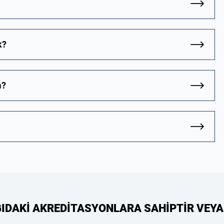
k?
m?
ĞIDAKİ AKREDİTASYONLARA SAHİPTİR VEYA