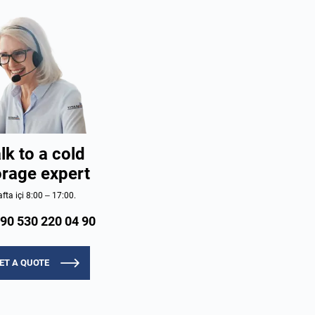
lk to a cold
orage expert
fta içi 8:00 – 17:00.
90 530 220 04 90
ET A QUOTE