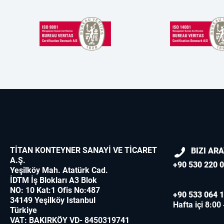
TİTAN KONTEYNER SANAYİ VE TİCARET
BIZI AR
A.Ş.
+90 530 220 0
Yeşilköy Mah. Atatürk Cad.
İDTM İş Blokları A3 Blok
NO: 10 Kat:1 Ofis No:487
+90 533 064 1
34149 Yeşilköy Istanbul
Hafta içi 8:00
Türkiye
VAT: BAKIRKÖY VD- 8450319741