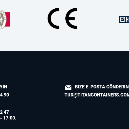
AYIN
BIZE E-POSTA GÖNDERIN
4 90
TUR@TITANCONTAINERS.CO
2 47
 – 17:00.