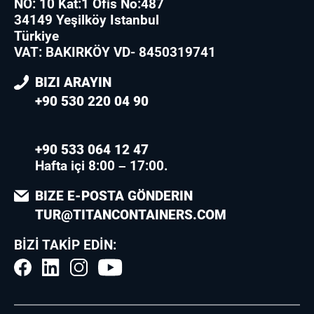
NO: 10 Kat:1 Ofis No:487
34149 Yeşilköy Istanbul
Türkiye
VAT: BAKIRKÖY VD- 8450319741
BIZI ARAYIN
+90 530 220 04 90
+90 533 064 12 47
Hafta içi 8:00 – 17:00.
BIZE E-POSTA GÖNDERIN
TUR@TITANCONTAINERS.COM
BIZI TAKIP EDIN: