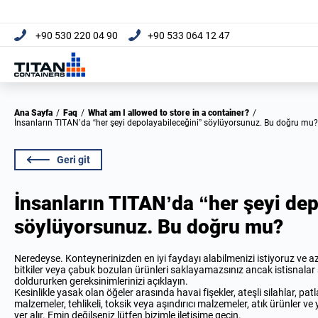
+90 530 220 04 90
+90 533 064 12 47
Ana Sayfa
/
Faq
/
What am I allowed to store in a container?
/
İnsanların TITAN’da “her şeyi depolayabileceğini” söylüyorsunuz. Bu doğru mu?
Geri git
İnsanların TITAN’da “her şeyi de
söylüyorsunuz. Bu doğru mu?
Neredeyse. Konteynerinizden en iyi faydayı alabilmenizi istiyoruz ve az
bitkiler veya çabuk bozulan ürünleri saklayamazsınız ancak istisnalar 
doldururken gereksinimlerinizi açıklayın.
Kesinlikle yasak olan öğeler arasında havai fişekler, ateşli silahlar, patl
malzemeler, tehlikeli, toksik veya aşındırıcı malzemeler, atık ürünler ve 
yer alır. Emin değilseniz lütfen
bizimle iletişime geçin
.