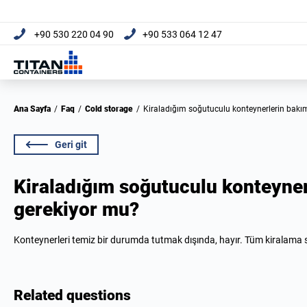
+90 530 220 04 90
+90 533 064 12 47
Ana Sayfa
/
Faq
/
Cold storage
/
Kiraladığım soğutuculu konteynerlerin ba
Geri git
Kiraladığım soğutuculu konteyne
gerekiyor mu?
Konteynerleri temiz bir durumda tutmak dışında, hayır. Tüm kiralama 
Related questions