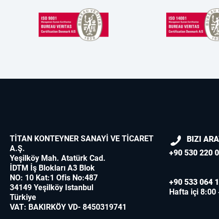
TİTAN KONTEYNER SANAYİ VE TİCARET
BIZI AR
A.Ş.
+90 530 220 0
Yeşilköy Mah. Atatürk Cad.
İDTM İş Blokları A3 Blok
NO: 10 Kat:1 Ofis No:487
+90 533 064 1
34149 Yeşilköy Istanbul
Hafta içi 8:00
Türkiye
VAT: BAKIRKÖY VD- 8450319741