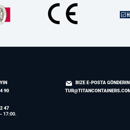
AYIN
BIZE E-POSTA GÖNDERIN
4 90
TUR@TITANCONTAINERS.CO
2 47
 – 17:00.