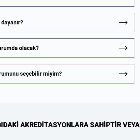
a dayanır?
durumda olacak?
urumunu seçebilir miyim?
ĞIDAKİ AKREDİTASYONLARA SAHİPTİR VEYA