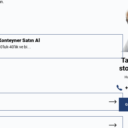
ın.
 Konteyner Satın Al
0'luk-40'lık ve bi…
Ta
st
Ha
+
G