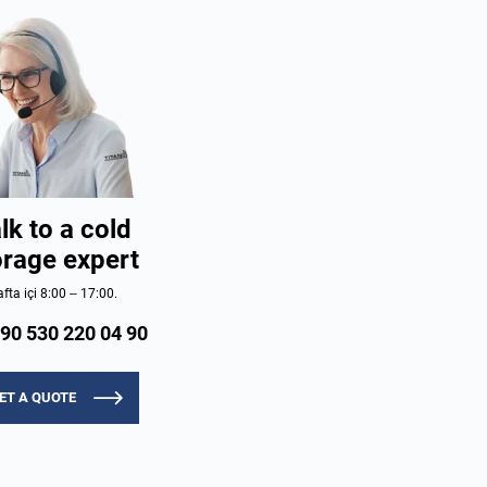
lk to a cold
orage expert
fta içi 8:00 – 17:00.
90 530 220 04 90
ET A QUOTE