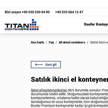
Bizi arayın
+90 530 220 04 90
+90 533 064 12 47
Reefer Kontey
Ana Sayfa
/
Faq
/
All about containers
/
Satılık ikinc
Geri git
Satılık ikinci el konteyne
İkinci el konteynerlerimiz
dört durumda sunulur: Premiu
durumunda teslim edilir. Stoğumuzdaki konteynerlerin k
konteynerlerimiz, ortalama kalite olarak kabul ettiğim
Sunduğumuz en ucuz konteynerler, tüm stoğumuzda en 
Bunlar Premium konteynerler kadar iyi görünmeyebilir