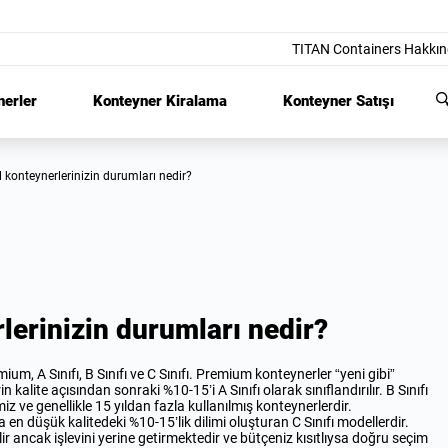
TITAN Containers Hakkı
nerler
Konteyner Kiralama
Konteyner Satışı
i el konteynerlerinizin durumları nedir?
rlerinizin durumları nedir?
m, A Sınıfı, B Sınıfı ve C Sınıfı. Premium konteynerler “yeni gibi”
alite açısından sonraki %10-15’i A Sınıfı olarak sınıflandırılır. B Sınıfı
iz ve genellikle 15 yıldan fazla kullanılmış konteynerlerdir.
düşük kalitedeki %10-15’lik dilimi oluşturan C Sınıfı modellerdir.
 ancak işlevini yerine getirmektedir ve bütçeniz kısıtlıysa doğru seçim