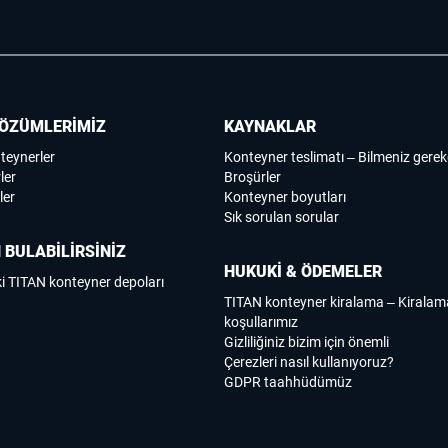
ÖZÜMLERİMİZ
KAYNAKLAR
nteynerler
Konteyner teslimatı – Bilmeniz gerek
ler
Broşürler
ler
Konteyner boyutları
Sık sorulan sorular
 BULABİLİRSİNİZ
HUKUKİ & ÖDEMELER
i TITAN konteyner depoları
TITAN konteyner kiralama – Kirala
koşullarımız
Gizliliğiniz bizim için önemli
Çerezleri nasıl kullanıyoruz?
GDPR taahhüdümüz