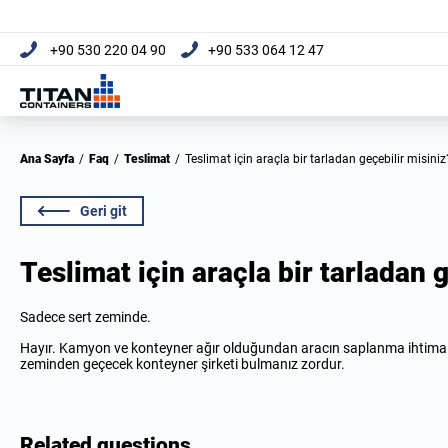
+90 530 220 04 90
+90 533 064 12 47
Ana Sayfa
/
Faq
/
Teslimat
/
Teslimat için araçla bir tarladan geçebilir misiniz
Geri git
Teslimat için araçla bir tarladan 
Sadece sert zeminde.
Hayır. Kamyon ve konteyner ağır olduğundan aracın saplanma ihtimali 
zeminden geçecek konteyner şirketi bulmanız zordur.
Related questions