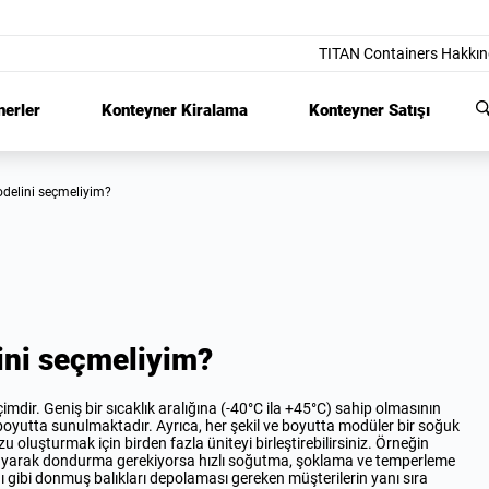
TITAN Containers Hakkı
nerler
Konteyner Kiralama
Konteyner Satışı
odelini seçmeliyim?
ini seçmeliyim?
imdir. Geniş bir sıcaklık aralığına (-40°C ila +45°C) sahip olmasının
lı boyutta sunulmaktadır. Ayrıca, her şekil ve boyutta modüler bir soğuk
u oluşturmak için birden fazla üniteyi birleştirebilirsiniz. Örneğin
layarak dondurma gerekiyorsa hızlı soğutma, şoklama ve temperleme
ğı gibi donmuş balıkları depolaması gereken müşterilerin yanı sıra