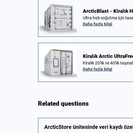
ArcticBlast - Kiralık
Ultra hızlı soğutma için t
Daha fazla bilgi
Kiralık Arctic UltraFr
Kiralık 20'lik ve 40'lık taş
Daha fazla bilgi
Related questions
ArcticStore ünitesinde veri kaydı özel