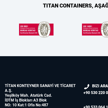
TITAN CONTAINERS, AŞA
TİTAN KONTEYNER SANAYİ VE TİCARET
BIZI AR
A.Ş.
+90 530 220 0
Yeşilköy Mah. Atatürk Cad.
İDTM İş Blokları A3 Blok
NO: 10 Kat:1 Ofis No:487
+90 533 064 1