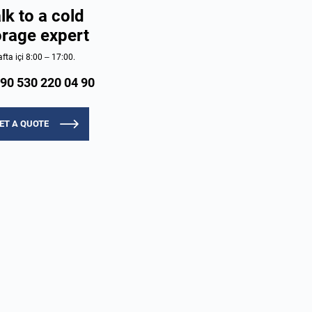
lk to a cold
orage expert
fta içi 8:00 – 17:00.
90 530 220 04 90
ET A QUOTE