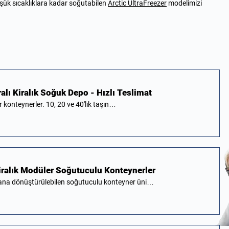
üşük sıcaklıklara kadar soğutabilen
Arctic UltraFreezer
modelimizi
alı Kiralık Soğuk Depo - Hızlı Teslimat
fer konteynerler. 10, 20 ve 40'lık taşın…
iralık Modüler Soğutuculu Konteynerler
ana dönüştürülebilen soğutuculu konteyner üni…