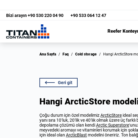
Bizi arayın
+90 530 220 04 90
+90 533 064 12 47
Reefer Kontey
Ana Sayfa
/
Faq
/
Cold storage
/
Hangi ArcticStore m
Geri git
Hangi ArcticStore model
Çoğu durum için özel modelimiz
ArcticStore
ideal seç
yanı sıra 10’luk, 20’lik ve 40’lık olmak üzere üç fark
depolama çözümü olan kendi
Arctic Superstore
‘unuz
meyvedeki aromayı ve vitaminleri korumak için şok
için ideal olan
ArcticBlast
modelini öneririz. Ton balı