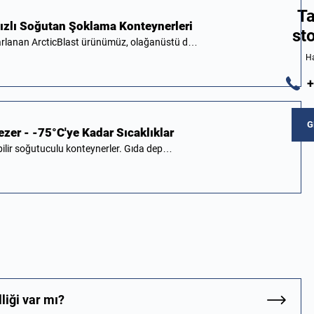
Ta
 Hızlı Soğutan Şoklama Konteynerleri
st
asarlanan ArcticBlast ürünümüz, olağanüstü d…
Ha
+
G
eezer - -75°C'ye Kadar Sıcaklıklar
ınabilir soğutuculu konteynerler. Gıda dep…
liği var mı?