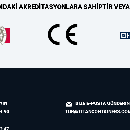
ĞIDAKİ AKREDİTASYONLARA SAHİPTİR VEYA
AYIN
BIZE E-POSTA GÖNDERIN
4 90
TUR@TITANCONTAINERS.CO
2 47