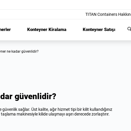
TITAN Containers Hakkı
nerler
Konteyner Kiralama
Konteyner Satışı
nteyner ne kadar güvenlidir?
adar güvenlidir?
üvenlik sağlar. Üst kalite, ağır hizmet tipi bir kilit kullandığınız
ı taşlama makinesiyle kilide ulaşmayı aşırı derecede zorlaştırır.