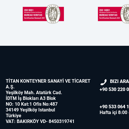
TİTAN KONTEYNER SANAYİ VE TİCARET
BIZI AR
A.Ş.
+90 530 220 0
Yeşilköy Mah. Atatürk Cad.
İDTM İş Blokları A3 Blok
NO: 10 Kat:1 Ofis No:487
+90 533 064 1
34149 Yeşilköy Istanbul
Hafta içi 8:00
Türkiye
VAT: BAKIRKÖY VD- 8450319741