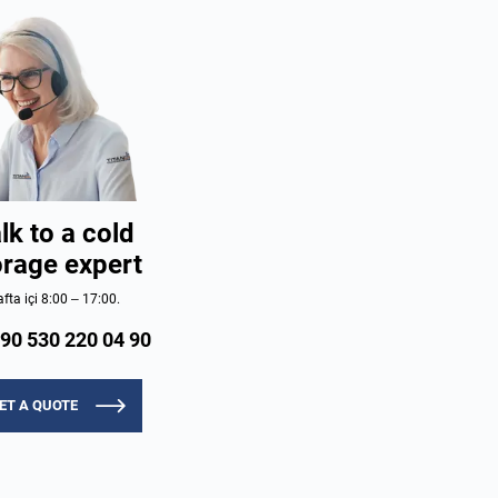
lk to a cold
orage expert
fta içi 8:00 – 17:00.
90 530 220 04 90
ET A QUOTE