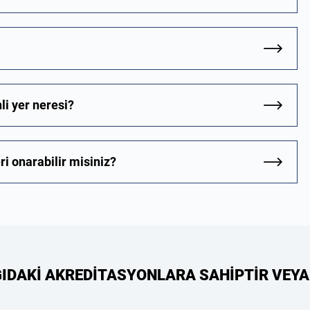
i yer neresi?
i onarabilir misiniz?
ĞIDAKİ AKREDİTASYONLARA SAHİPTİR VEYA