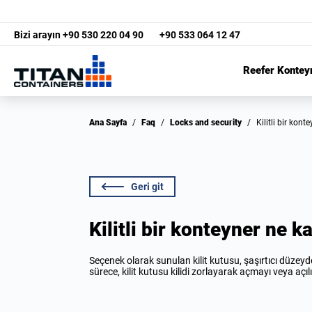
Bizi arayın
+90 530 220 04 90
+90 533 064 12 47
Reefer Kontey
Ana Sayfa
/
Faq
/
Locks and security
/
Kilitli bir ko
Geri git
Kilitli bir konteyner ne k
Seçenek olarak sunulan kilit kutusu, şaşırtıcı düzeyde g
sürece, kilit kutusu kilidi zorlayarak açmayı veya açıl