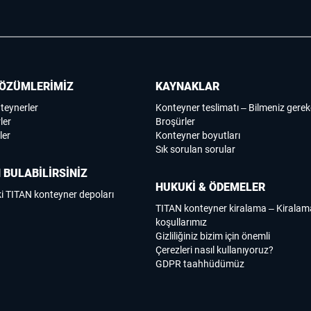
ÖZÜMLERİMİZ
KAYNAKLAR
nteynerler
Konteyner teslimatı – Bilmeniz gerek
ler
Broşürler
ler
Konteyner boyutları
Sık sorulan sorular
 BULABİLİRSİNİZ
HUKUKİ & ÖDEMELER
i TITAN konteyner depoları
TITAN konteyner kiralama – Kirala
koşullarımız
Gizliliğiniz bizim için önemli
Çerezleri nasıl kullanıyoruz?
GDPR taahhüdümüz