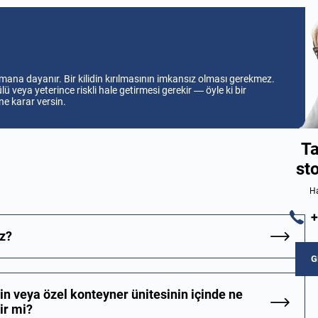
ana dayanır. Bir kilidin kırılmasının imkansız olması gerekmez.
lü veya yeterince riskli hale getirmesi gerekir — öyle ki bir
e karar versin.
Ta
st
Ha
+
ız?
G
in veya özel konteyner ünitesinin içinde ne
ir mi?