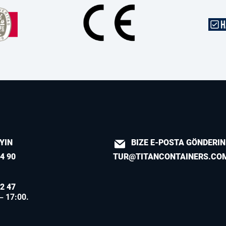
AYIN
BIZE E-POSTA GÖNDERIN
4 90
TUR@TITANCONTAINERS.CO
2 47
 – 17:00.