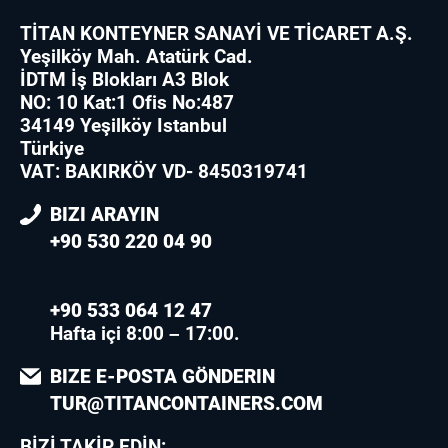
TİTAN KONTEYNER SANAYİ VE TİCARET A.Ş.
Yeşilköy Mah. Atatürk Cad.
İDTM İş Blokları A3 Blok
NO: 10 Kat:1 Ofis No:487
34149 Yeşilköy Istanbul
Türkiye
VAT: BAKIRKÖY VD- 8450319741
BIZI ARAYIN
+90 530 220 04 90
+90 533 064 12 47
Hafta içi 8:00 – 17:00.
BIZE E-POSTA GÖNDERIN
TUR@TITANCONTAINERS.COM
BIZI TAKIP EDIN: