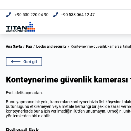
+90 530 220 04 90
+90 533 064 12 47
Ana Sayfa
/
Faq
/
Locks and security
/
Konteynerime güvenlik kamerası takab
Geri git
Konteynerime güvenlik kamerası 
Evet, delik açmadan.
Bunu yapmanın bir yolu, kameraları konteynerinizin üst köşesine takıl
bütünlüğünü etkilemeyen veya metale herhangi bir şekilde zarar verm
konteynerlerde
buna izin verilmediğini lütfen unutmayın. Örneğin, ünit
yöntemlerden biri olabilir.
Related link