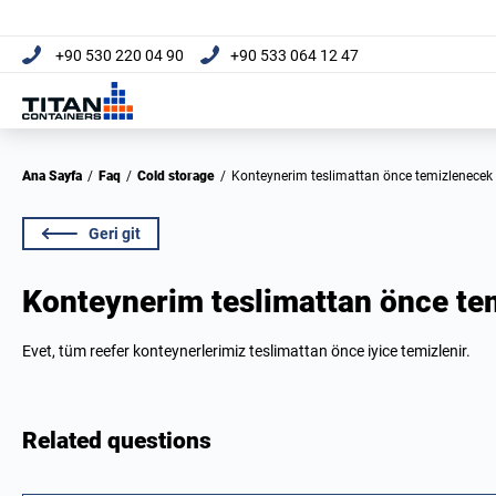
+90 530 220 04 90
+90 533 064 12 47
Ana Sayfa
/
Faq
/
Cold storage
/
Konteynerim teslimattan önce temizlenecek
Geri git
Konteynerim teslimattan önce te
Evet, tüm reefer konteynerlerimiz teslimattan önce iyice temizlenir.
Related questions