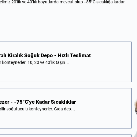
imiz 20’lik ve 40’lık boyutlarda mevcut olup +85°C sıcaklığa kadar
alı Kiralık Soğuk Depo - Hızlı Teslimat
fer konteynerler. 10, 20 ve 40'lık taşın…
eezer - -75°C'ye Kadar Sıcaklıklar
ınabilir soğutuculu konteynerler. Gıda dep…