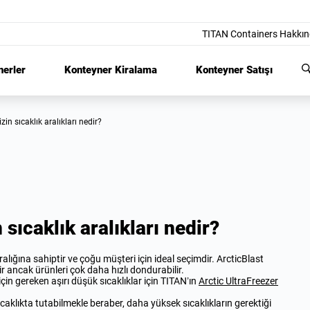
TITAN Containers Hakkı
nerler
Konteyner Kiralama
Konteyner Satışı
izin sıcaklık aralıkları nedir?
sıcaklık aralıkları nedir?
alığına sahiptir ve çoğu müşteri için ideal seçimdir. ArcticBlast
r ancak ürünleri çok daha hızlı dondurabilir.
r için gereken aşırı düşük sıcaklıklar için TITAN’ın
Arctic UltraFreezer
ıcaklıkta tutabilmekle beraber, daha yüksek sıcaklıkların gerektiği