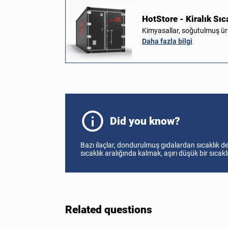
HotStore - Kiralık Sı
Kimyasallar, soğutulmuş ürü
Daha fazla bilgi
Did you know?
Bazı ilaçlar, dondurulmuş gıdalardan sıcaklık değ
sıcaklık aralığında kalmak, aşırı düşük bir sıca
Related questions