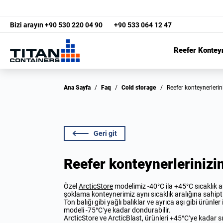
Bizi arayın
+90 530 220 04 90
+90 533 064 12 47
Reefer Kontey
Ana Sayfa
/
Faq
/
Cold storage
/
Reefer konteynerlerin
Geri git
Reefer konteynerlerinizin 
Özel
ArcticStore
modelimiz -40°C ila +45°C sıcaklık ar
şoklama konteynerimiz aynı sıcaklık aralığına sahipti
Ton balığı gibi yağlı balıklar ve ayrıca aşı gibi ürünle
modeli -75°C’ye kadar dondurabilir.
ArcticStore ve ArcticBlast, ürünleri +45°C’ye kadar s