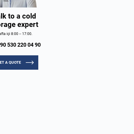
lk to a cold
orage expert
fta içi 8:00 – 17:00.
90 530 220 04 90
ET A QUOTE