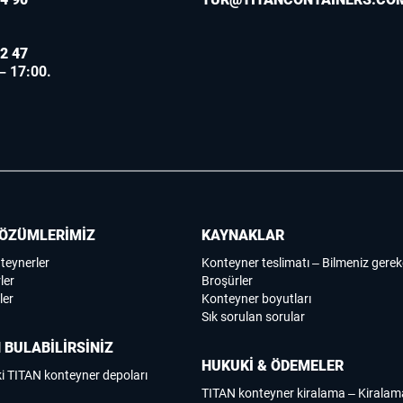
2 47
 – 17:00.
ÖZÜMLERİMİZ
KAYNAKLAR
nteynerler
Konteyner teslimatı – Bilmeniz gerek
ler
Broşürler
ler
Konteyner boyutları
Sık sorulan sorular
 BULABİLİRSİNİZ
HUKUKİ & ÖDEMELER
i TITAN konteyner depoları
TITAN konteyner kiralama – Kirala