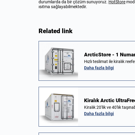
durumlarda da bir çözüm sunuyoruz.
HotStore
model
ısıtma sağlayabilmektedir.
Related link
ArcticStore - 1 Numar
Hızlı teslimat ile kiralık ree
Daha fazla bilgi
Kiralık Arctic UltraFr
Kiralık 20'lik ve 40'lık taş
Daha fazla bilgi