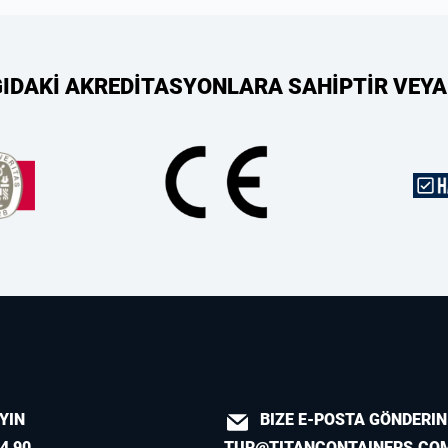
ĞIDAKİ AKREDİTASYONLARA SAHİPTİR VEYA
AYIN
BIZE E-POSTA GÖNDERIN
4 90
TUR@TITANCONTAINERS.CO