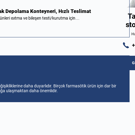
cak Depolama Konteyneri, Hızlı Teslimat
Ta
nleri ısıtma ve bileşen testi/kurutma için…
st
Ha
+
G
işikliklerine daha duyarlıdır. Birçok farmasötik ürün için dar bir
klığa ulaşmaktan daha önemlidir.