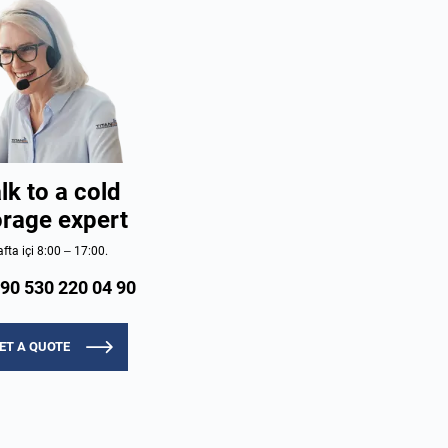
lk to a cold
orage expert
fta içi 8:00 – 17:00.
90 530 220 04 90
ET A QUOTE