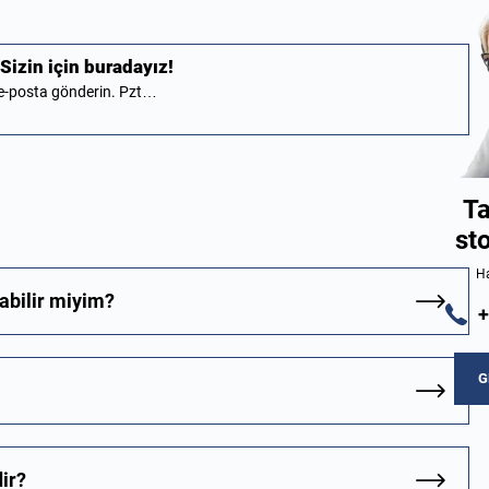
Sizin için buradayız!
r e-posta gönderin. Pzt…
Ta
st
Ha
abilir miyim?
+
G
dir?