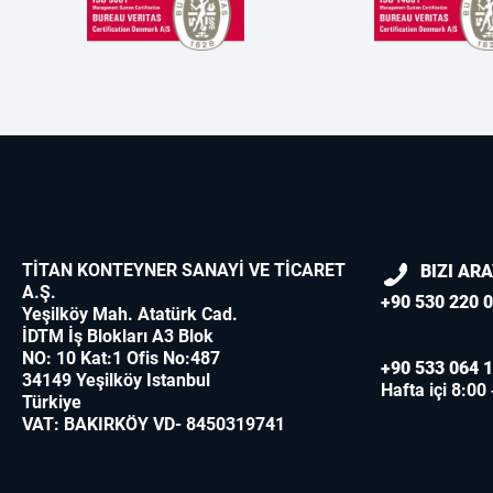
TİTAN KONTEYNER SANAYİ VE TİCARET
BIZI AR
A.Ş.
+90 530 220 0
Yeşilköy Mah. Atatürk Cad.
İDTM İş Blokları A3 Blok
NO: 10 Kat:1 Ofis No:487
+90 533 064 1
34149 Yeşilköy Istanbul
Hafta içi 8:00
Türkiye
VAT: BAKIRKÖY VD- 8450319741