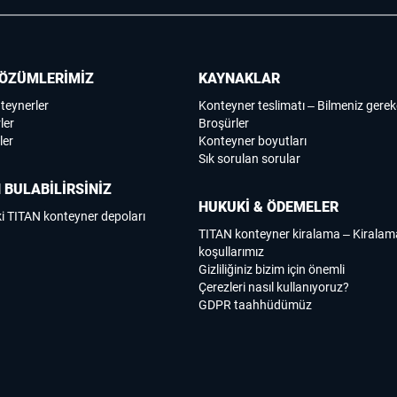
ÖZÜMLERİMİZ
KAYNAKLAR
nteynerler
Konteyner teslimatı – Bilmeniz gerek
ler
Broşürler
ler
Konteyner boyutları
Sık sorulan sorular
 BULABİLİRSİNİZ
HUKUKİ & ÖDEMELER
i TITAN konteyner depoları
TITAN konteyner kiralama – Kirala
koşullarımız
Gizliliğiniz bizim için önemli
Çerezleri nasıl kullanıyoruz?
GDPR taahhüdümüz