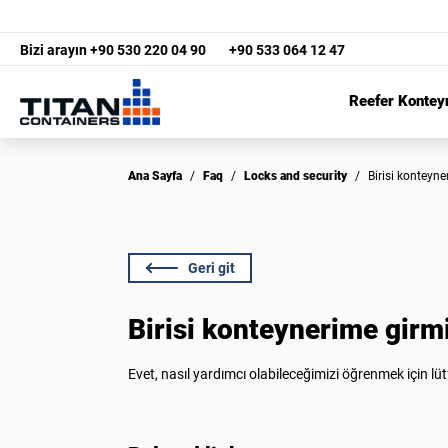
Bizi arayın
+90 530 220 04 90
+90 533 064 12 47
Reefer Kontey
Ana Sayfa
/
Faq
/
Locks and security
/
Birisi konteyn
Geri git
Birisi konteynerime girmi
Evet, nasıl yardımcı olabileceğimizi öğrenmek için lü