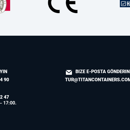
AYIN
BIZE E-POSTA GÖNDERIN
4 90
TUR@TITANCONTAINERS.CO
2 47
 – 17:00.