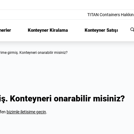
TITAN Containers Hakkı
nerler
Konteyner Kiralama
Konteyner Satışı
erime girmiş. Konteyneri onarabilir misiniz?
ş. Konteyneri onarabilir misiniz?
tfen
bizimle iletişime geçin
.